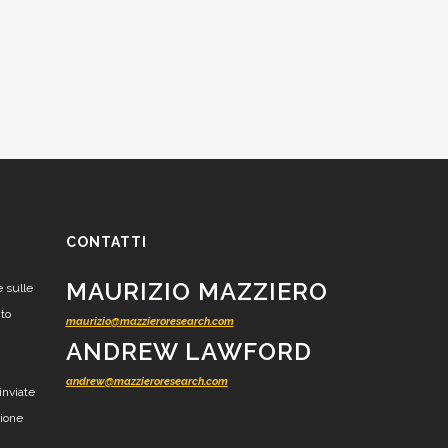
CONTATTI
MAURIZIO MAZZIERO
e sulle
nto
maurizio@mazzieroresearch.com
ANDREW LAWFORD
andrew@mazzieroresearch.com
inviate
zione