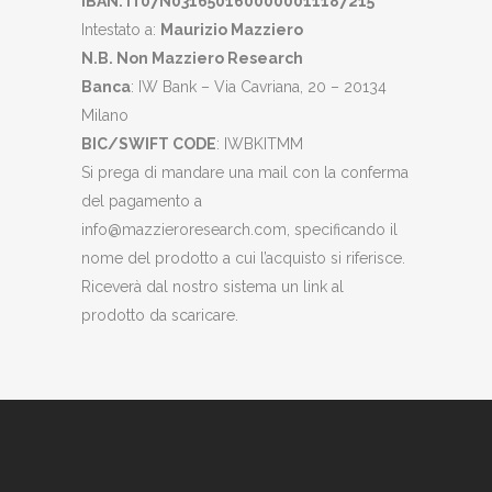
IBAN: IT07N0316501600000011187215
Intestato a:
Maurizio Mazziero
N.B. Non Mazziero Research
Banca
: IW Bank – Via Cavriana, 20 – 20134
Milano
BIC/SWIFT CODE
: IWBKITMM
Si prega di mandare una mail con la conferma
del pagamento a
info@mazzieroresearch.com, specificando il
nome del prodotto a cui l’acquisto si riferisce.
Riceverà dal nostro sistema un link al
prodotto da scaricare.